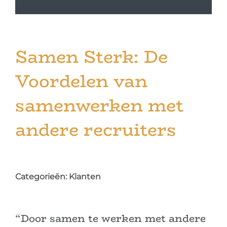
Vacatures
Contact
Samen Sterk: De
Bel +31 85 620 21 80
Voordelen van
samenwerken met
andere recruiters
Categorieën:
Klanten
“Door samen te werken met andere