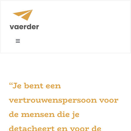
Ga
naar
inhoud
Toggle
Navigation
Opdrachtgevers
IT-professionals
“Je bent een
Team
vertrouwenspersoon voor
de mensen die je
Nieuws
detacheert en voor de