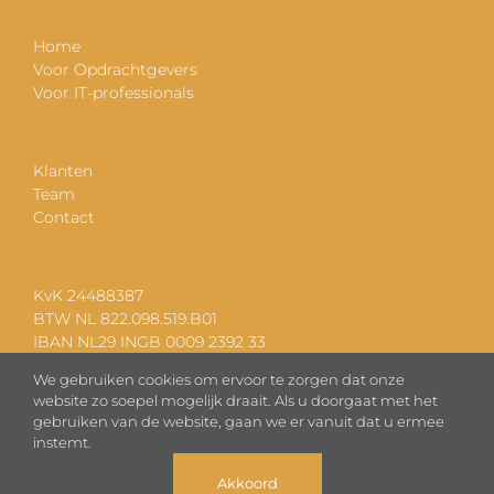
Home
Voor Opdrachtgevers
Voor IT-professionals
Klanten
Team
Contact
KvK 24488387
BTW NL 822.098.519.B01
IBAN NL29 INGB 0009 2392 33
We gebruiken cookies om ervoor te zorgen dat onze
website zo soepel mogelijk draait. Als u doorgaat met het
gebruiken van de website, gaan we er vanuit dat u ermee
instemt.
Akkoord
Copyright 2025 Vaerder B.V. | Ontwerp:
reclamebureau ONyVA
|