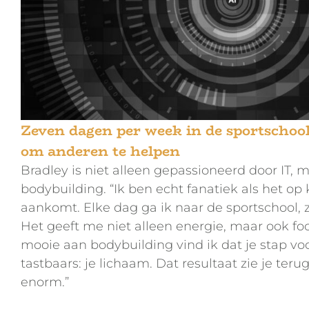
Zeven dagen per week in de sportschool 
om anderen te helpen
Bradley is niet alleen gepassioneerd door IT, 
bodybuilding. “Ik ben echt fanatiek als het op 
aankomt. Elke dag ga ik naar de sportschool, 
Het geeft me niet alleen energie, maar ook foc
mooie aan bodybuilding vind ik dat je stap voo
tastbaars: je lichaam. Dat resultaat zie je teru
enorm.”