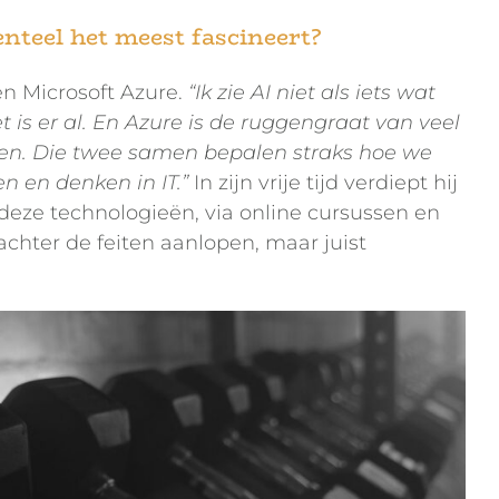
teel het meest fascineert?
 en Microsoft Azure.
“Ik zie AI niet als iets wat
 is er al. En Azure is de ruggengraat van veel
en. Die twee samen bepalen straks hoe we
 en denken in IT.”
In zijn vrije tijd verdiept hij
 deze technologieën, via online cursussen en
t achter de feiten aanlopen, maar juist