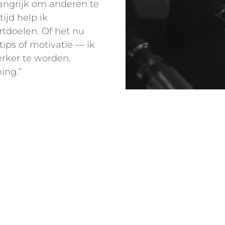
langrijk om anderen te
tijd help ik
rtdoelen. Of het nu
ips of motivatie — ik
erker te worden.
ing.”