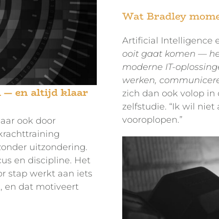
Wat Bradley momen
Artificial Intelligence
ooit gaat komen — het
moderne IT-oplossing
werken, communiceren
— en altijd klaar
zich dan ook volop in
zelfstudie. “Ik wil nie
vooroplopen.”
maar ook door
krachttraining
zonder uitzondering.
us en discipline. Het
r stap werkt aan iets
g, en dat motiveert