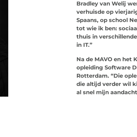
Bradley van Welij we
verhuisde op vierjari
Spaans, op school N
tot wie ik ben: sociaa
thuis in verschillen
in IT.”
Na de MAVO en het K
opleiding
Software D
Rotterdam
. “Die opl
die altijd verder wil
al snel mijn aandacht