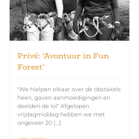
Vacatures
Contact
Bel +31 85 620 21 80
Privé: ‘Avontuur in Fun
Forest’
"We hielpen elkaar over de obstakels
heen, gaven aanmoedigingen en
deelden de lol" Afgelopen
vrijdagmiddag hebben we met
ongeveer 20 [...]
Lees meer