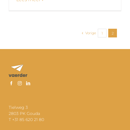
Vorige
1
2
Tielweg 3
2803 PK Gouda
T +31 85 620 21 80